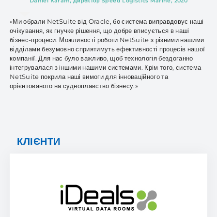
ринку.»
і
и
ї
iDeals
ВИВЧИТИ КЕЙС
КЛІЄНТИ
Deviget LLC
ЧИТАТИ НОВИНУ