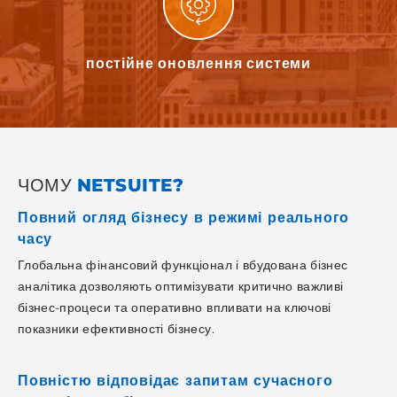
постійне оновлення
системи
ЧОМУ
NETSUITE?
Повний огляд бізнесу в режимі реального
часу
Глобальна фінансовий функціонал і вбудована бізнес
аналітика дозволяють оптимізувати критично важливі
бізнес-процеси та оперативно впливати на ключові
показники ефективності бізнесу.
Повністю відповідає запитам сучасного